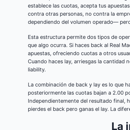
establece las cuotas, acepta tus apuestas 
contra otras personas, no contra la empr
dependiendo del volumen operado— pero n
Esta estructura permite dos tipos de ope
que algo ocurra. Si haces back al Real Ma
apuestas, ofreciendo cuotas a otros usuar
Cuando haces lay, arriesgas la cantidad n
liability.
La combinación de back y lay es lo que ha
posteriormente las cuotas bajan a 2.00 po
Independientemente del resultado final, ha
pierdes el back pero ganas el lay. La dife
La 