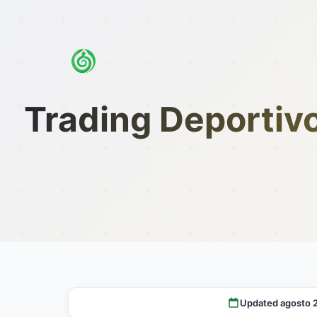
Trading Deportiv
Updated agosto 