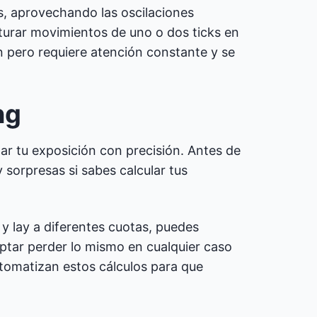
s, aprovechando las oscilaciones
apturar movimientos de uno o dos ticks en
ón pero requiere atención constante y se
ng
ar tu exposición con precisión. Antes de
sorpresas si sabes calcular tus
y lay a diferentes cuotas, puedes
eptar perder lo mismo en cualquier caso
automatizan estos cálculos para que