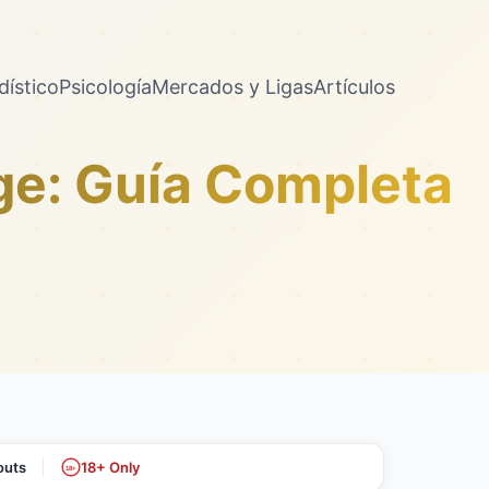
dístico
Psicología
Mercados y Ligas
Artículos
ge: Guía Completa
outs
18+ Only
18+