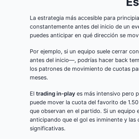
Es
La estrategia más accesible para principi
constantemente antes del inicio de un eve
puedes anticipar en qué dirección se move
Por ejemplo, si un equipo suele cerrar c
antes del inicio—, podrías hacer back temp
los patrones de movimiento de cuotas pa
meses.
El
trading in-play
es más intensivo pero p
puede mover la cuota del favorito de 1.5
que observan en el partido. Si un equipo 
anticipando que el gol es inminente y las 
significativas.