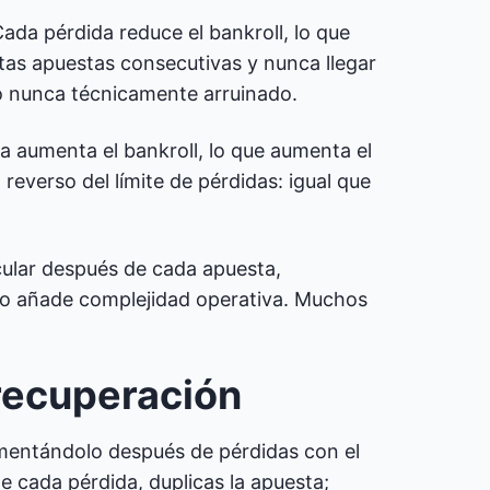
ada pérdida reduce el bankroll, lo que
nitas apuestas consecutivas y nunca llegar
ero nunca técnicamente arruinado.
a aumenta el bankroll, lo que aumenta el
 reverso del límite de pérdidas: igual que
cular después de cada apuesta,
ero añade complejidad operativa. Muchos
 recuperación
umentándolo después de pérdidas con el
e cada pérdida, duplicas la apuesta;