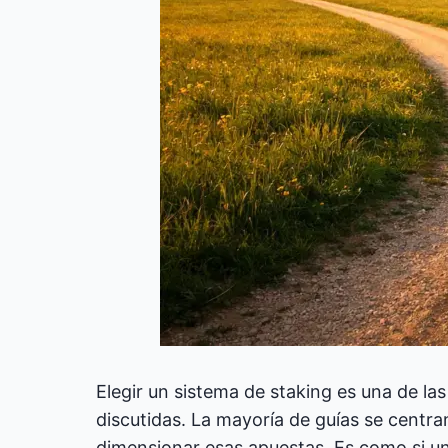
Elegir un sistema de staking es una de l
discutidas. La mayoría de guías se centr
dimensionar esas apuestas. Es como si un 