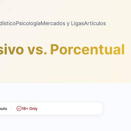
dístico
Psicología
Mercados y Ligas
Artículos
sivo vs. Porcentual
outs
18+ Only
18+