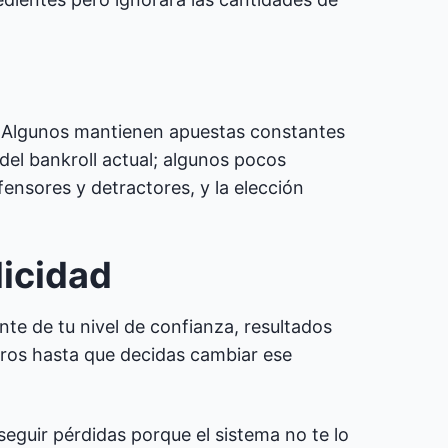
es. Algunos mantienen apuestas constantes
del bankroll actual; algunos pocos
nsores y detractores, y la elección
licidad
nte de tu nivel de confianza, resultados
euros hasta que decidas cambiar ese
seguir pérdidas porque el sistema no te lo