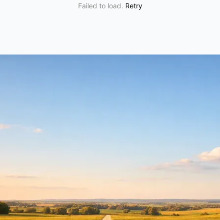
Failed to load.
Retry