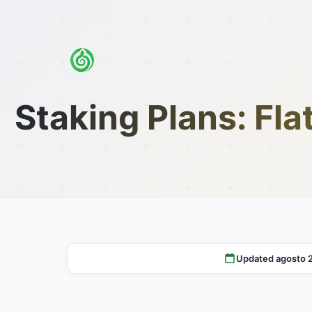
Staking Plans: Fla
Updated agosto 